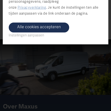
persoonsgegevens, raadpleeg
onze
Privacyverklaring
.
Je kunt de instellingen ten alle
Plan een proefrit
tijden aanpassen via de link onderaan de pagina.
Alle cookies accepteren
Instellingen aanpassen
Over Maxus