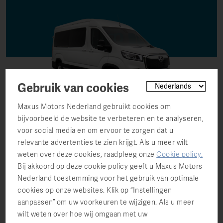
Gebruik van cookies
Maxus Motors Nederland gebruikt cookies om
Tot
9 personen
bijvoorbeeld de website te verbeteren en te analyseren,
Tot
407 km
rijbereik in stadsverkeer (WLTP)
voor social media en om ervoor te zorgen dat u
Rolstoellift mogelijk
relevante advertenties te zien krijgt. Als u meer wilt
Tot 2.00 meter stahoogte
weten over deze cookies, raadpleeg onze
Cookie policy
.
2 jaar
fabrieksgarantie en
8 jaar
op de batterij
Bij akkoord op deze cookie policy geeft u Maxus Motors
Nederland toestemming voor het gebruik van optimale
Direct leverbaar v.a. € 85.033,-*
cookies op onze websites. Klik op “Instellingen
aanpassen” om uw voorkeuren te wijzigen. Als u meer
Ontdek alle voordelen
wilt weten over hoe wij omgaan met uw