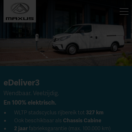
eDeliver3
Wendbaar. Veelzijdig.
En
100% elektrisch
.
WLTP stadscyclus rijbereik tot
327 km
Ook beschikbaar als
Chassis Cabine
2 jaar
fabrieksgarantie
(max. 100.000 km)