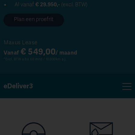
Al vanaf
€ 29.950,-
(excl. BTW)
Plan een proefrit
Maxus Lease
€ 549,00
Vanaf
/ maand
*Excl. BTW o.b.v. 60 mnd / 10.000km p.j.
eDeliver3
Overzicht
Design
Functionaliteit