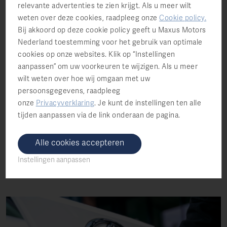
relevante advertenties te zien krijgt. Als u meer wilt
weten over deze cookies, raadpleeg onze
Cookie policy
.
Bij akkoord op deze cookie policy geeft u Maxus Motors
Nederland toestemming voor het gebruik van optimale
cookies op onze websites. Klik op “Instellingen
Slim en doordacht
aanpassen” om uw voorkeuren te wijzigen. Als u meer
wilt weten over hoe wij omgaan met uw
Het aantrekkelijke instrumentenpaneel van de
persoonsgegevens, raadpleeg
eDeliver3 geeft u in één oogopslag alle info die u
onze
Privacyverklaring
.
Je kunt de instellingen ten alle
nodig hebt. Bovenop het infotainmentsysteem is
tijden aanpassen via de link onderaan de pagina.
de eDeliver3 ook standaard uitgerust met een
hoogwaardige achteruitrijcamera, waarmee u uw
Alle cookies accepteren
bedrijfswagen kinderlijkeenvoudig in de krapste
Instellingen aanpassen
parkeerruimtes manoeuvreert.