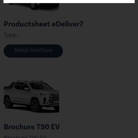
Productsheet eDeliver7
Type: ,
Bekijk brochure
Brochure T90 EV