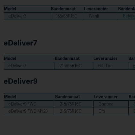
Model
Bandenmaat
Leverancier
Bandenl
eDeliver3
185/65R15C
Wanli
Bekij
eDeliver7
Model
Bandenmaat
Leverancier
Ba
eDeliver7
215/65R16C
Giti Tire
eDeliver9
Model
Bandenmaat
Leverancier
Ba
eDeliver9 FWD
215/75R16C
Cooper
eDeliver9 FWD MY23
215/75R16C
Giti