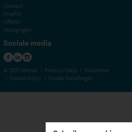
Contact
Proefrit
Offerte
Vestigingen
Sociale media
© 2026 Maxus |
Privacy Policy
|
Disclaimer
|
Cookie Policy
|
Cookie instellingen