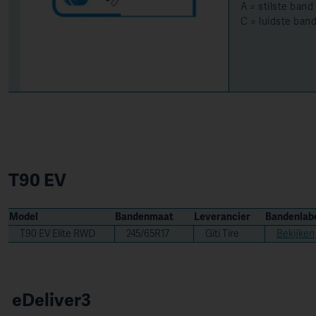
A = stilste band
C = luidste ban
T90 EV
Model
Bandenmaat
Leverancier
Bandenlab
T90 EV Elite RWD
245/65R17
Giti Tire
Bekijken
eDeliver3