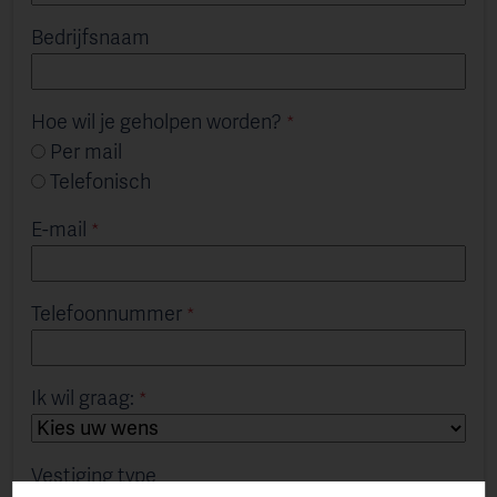
Bedrijfsnaam
Hoe wil je geholpen worden?
Per mail
Telefonisch
E-mail
Telefoonnummer
Ik wil graag:
Vestiging type