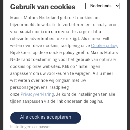
Gebruik van cookies
Vestiging
Maxus Motors Nederland gebruikt cookies om
bijvoorbeeld de website te verbeteren en te analyseren,
voor social media en om ervoor te zorgen dat u
Toelichting
relevante advertenties te zien krijgt. Als u meer wilt
weten over deze cookies, raadpleeg onze
Cookie policy
.
Bij akkoord op deze cookie policy geeft u Maxus Motors
Nederland toestemming voor het gebruik van optimale
cookies op onze websites. Klik op “Instellingen
aanpassen” om uw voorkeuren te wijzigen. Als u meer
wilt weten over hoe wij omgaan met uw
persoonsgegevens, raadpleeg
Ja, ik ga akkoord met de algemene
onze
Privacyverklaring
.
Je kunt de instellingen ten alle
voorwaarden en privacyverklaring. Wanneer
tijden aanpassen via de link onderaan de pagina.
wij telefonisch contact met u opnemen kan
dit gesprek worden opgenomen voor
Alle cookies accepteren
kwaliteitsverbeteringsdoeleinden.
Instellingen aanpassen