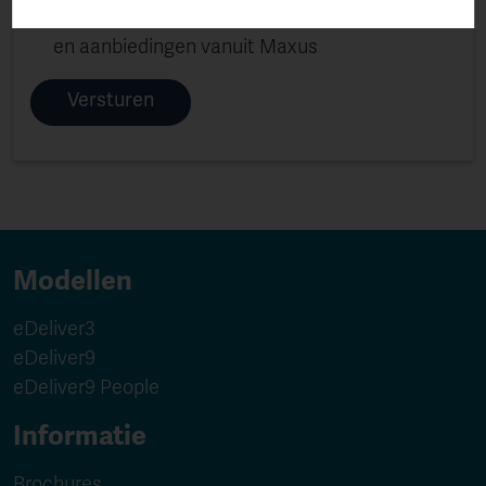
Ja ik wil graag op de hoogte blijven van nieuws
en aanbiedingen vanuit Maxus
Modellen
eDeliver3
eDeliver9
eDeliver9 People
Informatie
Brochures