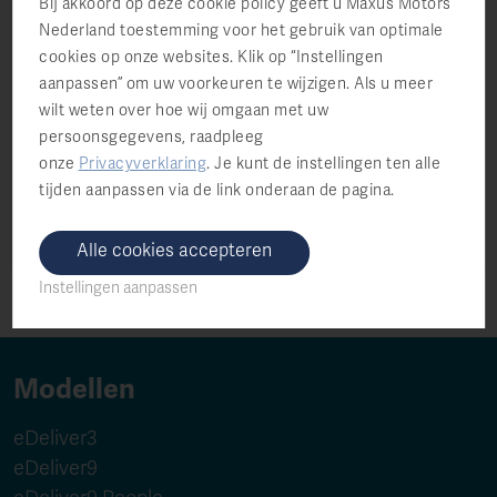
Bij akkoord op deze cookie policy geeft u Maxus Motors
wij telefonisch contact met u opnemen kan
Nederland toestemming voor het gebruik van optimale
dit gesprek worden opgenomen voor
cookies op onze websites. Klik op “Instellingen
kwaliteitsverbeteringsdoeleinden.
aanpassen” om uw voorkeuren te wijzigen. Als u meer
wilt weten over hoe wij omgaan met uw
Ja ik wil graag op de hoogte blijven van nieuws
persoonsgegevens, raadpleeg
en aanbiedingen vanuit Maxus
onze
Privacyverklaring
.
Je kunt de instellingen ten alle
tijden aanpassen via de link onderaan de pagina.
Alle cookies accepteren
Instellingen aanpassen
Modellen
eDeliver3
eDeliver9