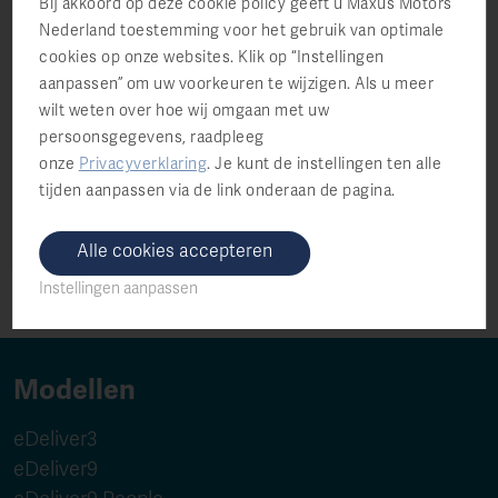
Bij akkoord op deze cookie policy geeft u Maxus Motors
wij telefonisch contact met u opnemen kan
Nederland toestemming voor het gebruik van optimale
dit gesprek worden opgenomen voor
cookies op onze websites. Klik op “Instellingen
kwaliteitsverbeteringsdoeleinden.
aanpassen” om uw voorkeuren te wijzigen. Als u meer
wilt weten over hoe wij omgaan met uw
Ja ik wil graag op de hoogte blijven van nieuws
persoonsgegevens, raadpleeg
en aanbiedingen vanuit Maxus
onze
Privacyverklaring
.
Je kunt de instellingen ten alle
tijden aanpassen via de link onderaan de pagina.
Alle cookies accepteren
Instellingen aanpassen
Modellen
eDeliver3
eDeliver9