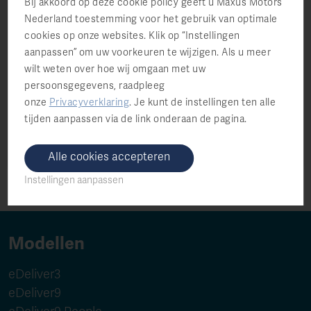
Bij akkoord op deze cookie policy geeft u Maxus Motors
wij telefonisch contact met u opnemen kan
Nederland toestemming voor het gebruik van optimale
dit gesprek worden opgenomen voor
cookies op onze websites. Klik op “Instellingen
kwaliteitsverbeteringsdoeleinden.
aanpassen” om uw voorkeuren te wijzigen. Als u meer
wilt weten over hoe wij omgaan met uw
Ja ik wil graag op de hoogte blijven van nieuws
persoonsgegevens, raadpleeg
en aanbiedingen vanuit Maxus
onze
Privacyverklaring
.
Je kunt de instellingen ten alle
tijden aanpassen via de link onderaan de pagina.
Alle cookies accepteren
Instellingen aanpassen
Modellen
eDeliver3
eDeliver9